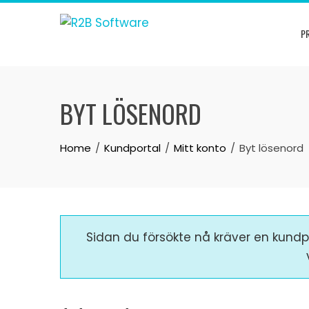
Skip
to
P
content
BYT LÖSENORD
Home
Kundportal
Mitt konto
Byt lösenord
Sidan du försökte nå kräver en kundpr